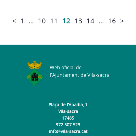
<
1
…
10
11
12
13
14
…
16
>
Web oficial de
l'Ajuntament de Vila-sacra
Plaça de l’Abadia, 1
Vila-sacra
17485
972 507 523
info@vila-sacra.cat