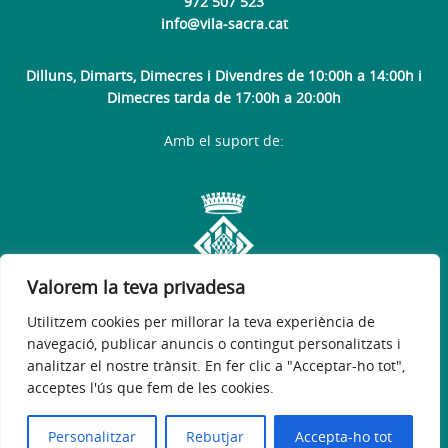
972 507 523
info@vila-sacra.cat
Dilluns, Dimarts, Dimecres i Divendres de 10:00h a 14:00h i
Dimecres tarda de 17:00h a 20:00h
Amb el suport de:
Valorem la teva privadesa
Utilitzem cookies per millorar la teva experiència de
navegació, publicar anuncis o contingut personalitzats i
analitzar el nostre trànsit. En fer clic a "Acceptar-ho tot",
acceptes l'ús que fem de les cookies.
Avís legal
Política de privacitat
Política de galetes
Accessibilitat
© 2026
Web oficial de l'Ajuntament de Vila-sacra
Personalitzar
Rebutjar
Accepta-ho tot