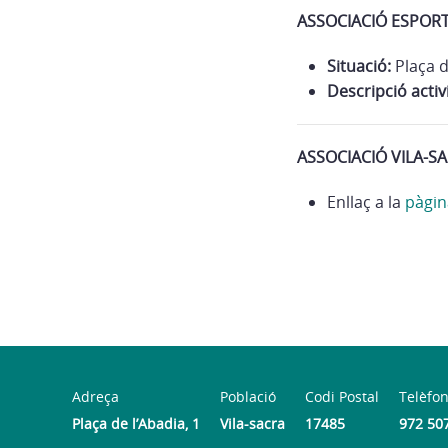
ASSOCIACIÓ ESPORT
Situació:
Plaça d
Descripció activi
ASSOCIACIÓ VILA-SA
Enllaç a la
pàgin
Adreça
Població
Codi Postal
Telèfo
Plaça de l’Abadia, 1
Vila-sacra
17485
972 50