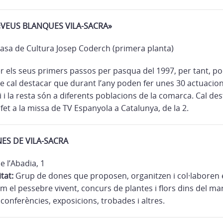
«VEUS BLANQUES VILA-SACRA»
asa de Cultura Josep Coderch (primera planta)
fer els seus primers passos per pasqua del 1997, per tant, p
ue cal destacar que durant l’any poden fer unes 30 actuacion
i i la resta són a diferents poblacions de la comarca. Cal des
et a la missa de TV Espanyola a Catalunya, de la 2.
ES DE VILA-SACRA
e l’Abadia, 1
tat:
Grup de dones que proposen, organitzen i col·laboren 
com el pessebre vivent, concurs de plantes i flors dins del mar
, conferències, exposicions, trobades i altres.