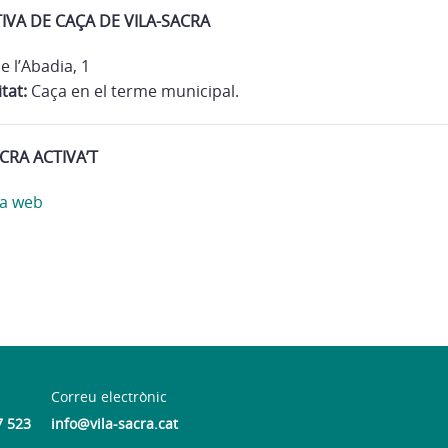
IVA DE CAÇA DE VILA-SACRA
e l’Abadia, 1
tat:
Caça en el terme municipal.
CRA ACTIVA’T
a web
n
Correu electrònic
7 523
info@vila-sacra.cat