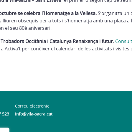
ctubre se celebra l’Homenatge a la Vellesa.
S’organitza un d
s lliuren obsequis per a tots i s’homenatja amb una placa a 
en el seu 80è aniversari.
i Trobadors Occitània i Catalunya Renaixença i futur
.
Consult
ra Activa’t per conèixer el calendari de les activitats i visites
n
Correu electrònic
7 523
info@vila-sacra.cat