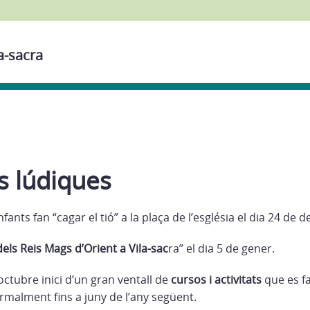
a-sacra
s lúdiques
nfants fan “cagar el tió” a la plaça de l’església el dia 24 de
els Reis Mags d’Orient a Vila-sac
ra” el dia 5 de gener.
octubre inici d’un gran ventall de
cursos i activitats
que es fa
malment fins a juny de l’any següent.