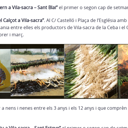
rn a Vila-sacra – Sant Blai”
el primer o segon cap de setman
el Calçot a Vila-sacra”
. Al C/ Castelló i Plaça de l’Església am
sania entre elles els productors de Vila-sacra de la Ceba i e
ebrer i març.
 a nens i nenes entre els 3 anys i els 12 anys i que comprèn
iu a Vila-sacra – Sant Esteve”
el primer o segon cap de setm