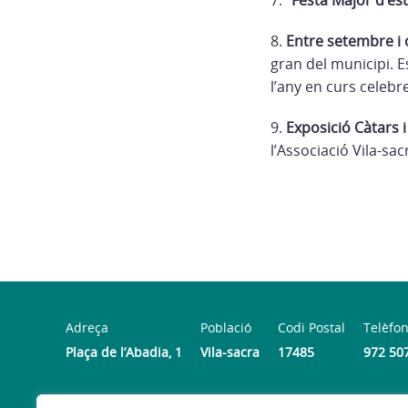
8.
Entre setembre i o
gran del municipi. E
l’any en curs celebr
9.
Exposició Càtars 
l’Associació Vila-sac
Adreça
Població
Codi Postal
Telèfo
Plaça de l’Abadia, 1
Vila-sacra
17485
972 50