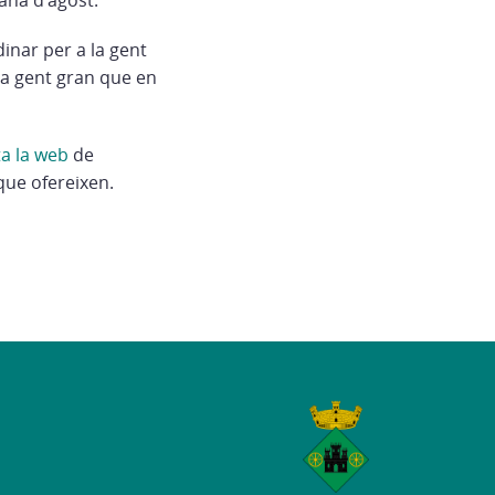
inar per a la gent
la gent gran que en
a la web
de
 que ofereixen.