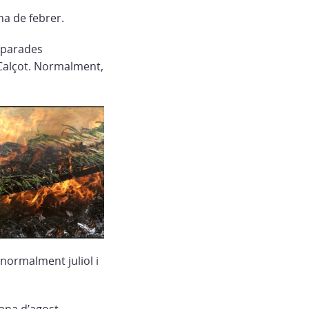
a de febrer.
b parades
l Calçot. Normalment,
 normalment juliol i
ana d’agost.