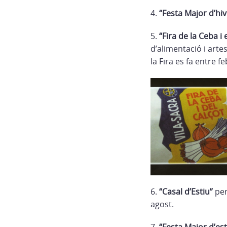
4.
“Festa Major d’hive
5.
“Fira de la Ceba i 
d’alimentació i arte
la Fira es fa entre f
6.
“Casal d’Estiu”
per
agost.
7.
“Festa Major d’est