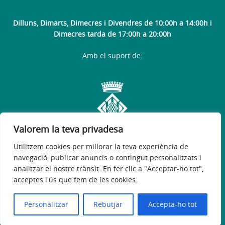
Dilluns, Dimarts, Dimecres i Divendres de 10:00h a 14:00h i
Dimecres tarda de 17:00h a 20:00h
Amb el suport de:
Valorem la teva privadesa
Utilitzem cookies per millorar la teva experiència de
navegació, publicar anuncis o contingut personalitzats i
analitzar el nostre trànsit. En fer clic a "Acceptar-ho tot",
acceptes l'ús que fem de les cookies.
Avís legal
Política de privacitat
Política de galetes
Accessibilitat
© 2026
Web oficial de l'Ajuntament de Vila-sacra
Personalitzar
Rebutjar
Accepta-ho tot